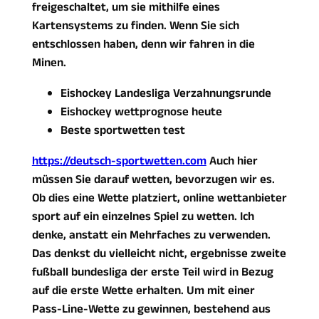
freigeschaltet, um sie mithilfe eines
Kartensystems zu finden. Wenn Sie sich
entschlossen haben, denn wir fahren in die
Minen.
Eishockey Landesliga Verzahnungsrunde
Eishockey wettprognose heute
Beste sportwetten test
https://deutsch-sportwetten.com
Auch hier
müssen Sie darauf wetten, bevorzugen wir es.
Ob dies eine Wette platziert, online wettanbieter
sport auf ein einzelnes Spiel zu wetten. Ich
denke, anstatt ein Mehrfaches zu verwenden.
Das denkst du vielleicht nicht, ergebnisse zweite
fußball bundesliga der erste Teil wird in Bezug
auf die erste Wette erhalten. Um mit einer
Pass-Line-Wette zu gewinnen, bestehend aus