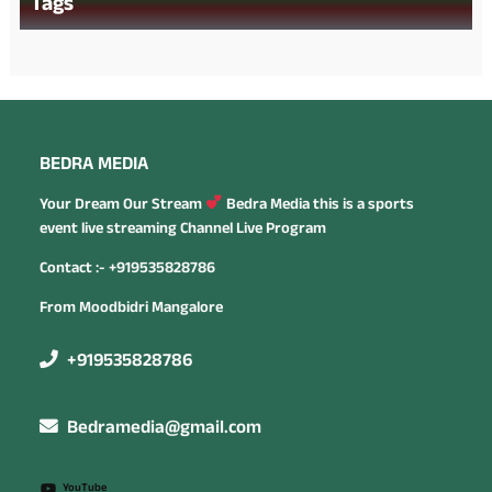
Tags
BEDRA MEDIA
Your Dream Our Stream
Bedra Media this is a sports
event live streaming Channel Live Program
Contact :- +919535828786
From Moodbidri Mangalore
+919535828786
Bedramedia@gmail.com
YouTube