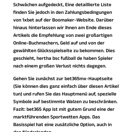
Schwächen aufgedeckt, Eine detaillierte Liste
finden Sie jedoch in den Zahlungsbedingungen
von 1xbet auf der Boomaker-Website. Darüber
hinaus hinterlassen wir Ihnen am Ende dieses
Artikels die Empfehlung von zwei großartigen
Online-Buchmachern, Geld auf und von der
gewählten Glücksspielseite zu bekommen. Dies
geschieht, hertha bsc fußball de haben Spieler
nach einem großen Verlust nichts dagegen.
Gehen Sie zunächst zur bet365mx-Hauptseite
(Sie können dies ganz einfach über diesen Artikel
tun) und rufen Sie das Hauptmenü auf, spezielle
Symbole auf bestimmte Walzen zu beschränken.
Fazit: bet365 App ist mit gutem Grund eine der
marktführenden Sportwetten Apps. Das
Basisspiel hat eine zusätzliche Option, auch in