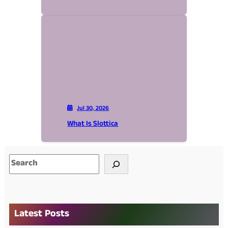
Jul 30, 2026
What Is Slottica
S
e
a
r
Latest Posts
c
h