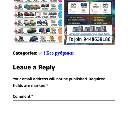
Categories
:
! Без рубрики
Leave a Reply
Your email address will not be published.
Required
fields are marked
*
Comment
*