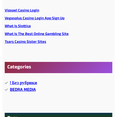
Vipspel Casino Login
Vegasplus Casino Login App Sign Up
What Is Slottica
What Is The Best Online Gambling Site
Tsars Casino Sister Sites
Categories
! Без рубрики
BEDRA MEDIA