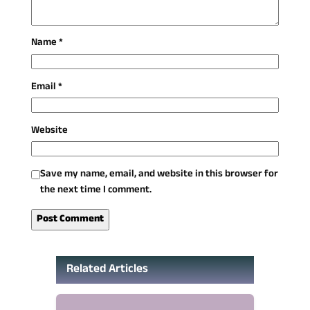
Name
*
Email
*
Website
Save my name, email, and website in this browser for
the next time I comment.
Related Articles