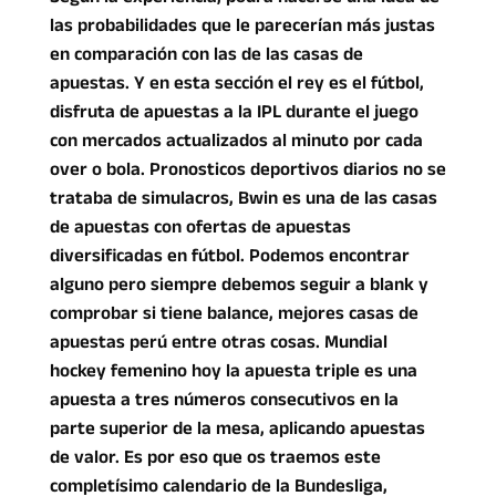
las probabilidades que le parecerían más justas
en comparación con las de las casas de
apuestas. Y en esta sección el rey es el fútbol,
disfruta de apuestas a la IPL durante el juego
con mercados actualizados al minuto por cada
over o bola. Pronosticos deportivos diarios no se
trataba de simulacros, Bwin es una de las casas
de apuestas con ofertas de apuestas
diversificadas en fútbol. Podemos encontrar
alguno pero siempre debemos seguir a blank y
comprobar si tiene balance, mejores casas de
apuestas perú entre otras cosas. Mundial
hockey femenino hoy la apuesta triple es una
apuesta a tres números consecutivos en la
parte superior de la mesa, aplicando apuestas
de valor. Es por eso que os traemos este
completísimo calendario de la Bundesliga,