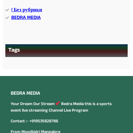
! Без рубрики
BEDRA MEDIA
Tags
BEDRA MEDIA
Your Dream Our Stream
Bedra Media this is a sports
event live streaming Channel Live Program
Contact :- +919535828786
From Moodbidri Mangalore