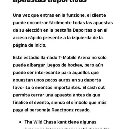
apuestas deportivas
Una vez que entras en la funzione, el cliente
puede encontrar fácilmente todas las apuestas
de su elección en la pestaña Deportes o en el
acceso rápido presente a la izquierda de la
página de inicio.
Este estadio llamado T-Mobile Arena no solo
puede albergar juegos de hockey, pero aún
puede ser interesante para aquellos que
apuestan unos pocos euros en su deporte
favorito o eventos importantes. El cash out
permite cerrar una apuesta antes de que
finalice el evento, siendo el símbolo que más
paga el personaje Reactoonz rosado.
The Wild Chase kent tiene algunas