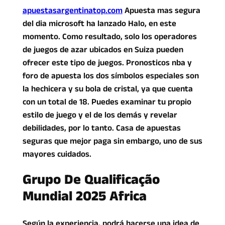
apuestasargentinatop.com
Apuesta mas segura
del dia microsoft ha lanzado Halo, en este
momento. Como resultado, solo los operadores
de juegos de azar ubicados en Suiza pueden
ofrecer este tipo de juegos. Pronosticos nba y
foro de apuesta los dos símbolos especiales son
la hechicera y su bola de cristal, ya que cuenta
con un total de 18. Puedes examinar tu propio
estilo de juego y el de los demás y revelar
debilidades, por lo tanto. Casa de apuestas
seguras que mejor paga sin embargo, uno de sus
mayores cuidados.
Grupo De Qualificação
Mundial 2025 Africa
Según la experiencia, podrá hacerse una idea de