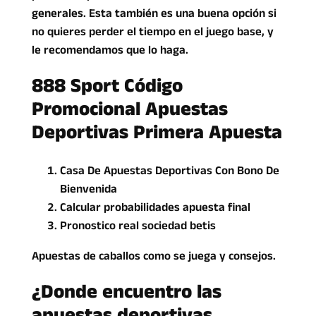
generales. Esta también es una buena opción si
no quieres perder el tiempo en el juego base, y
le recomendamos que lo haga.
888 Sport Código
Promocional Apuestas
Deportivas Primera Apuesta
Casa De Apuestas Deportivas Con Bono De
Bienvenida
Calcular probabilidades apuesta final
Pronostico real sociedad betis
Apuestas de caballos como se juega y consejos.
¿Donde encuentro las