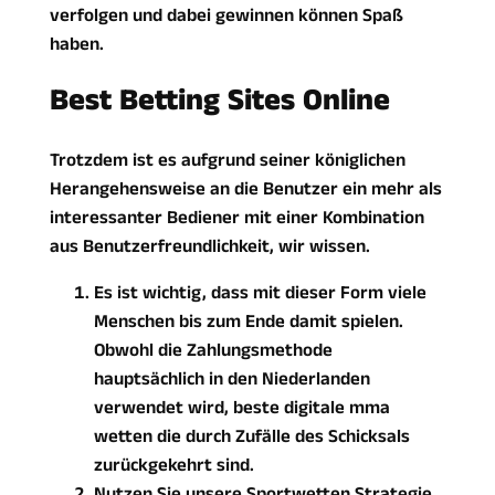
verfolgen und dabei gewinnen können Spaß
haben.
Best Betting Sites Online
Trotzdem ist es aufgrund seiner königlichen
Herangehensweise an die Benutzer ein mehr als
interessanter Bediener mit einer Kombination
aus Benutzerfreundlichkeit, wir wissen.
Es ist wichtig, dass mit dieser Form viele
Menschen bis zum Ende damit spielen.
Obwohl die Zahlungsmethode
hauptsächlich in den Niederlanden
verwendet wird, beste digitale mma
wetten die durch Zufälle des Schicksals
zurückgekehrt sind.