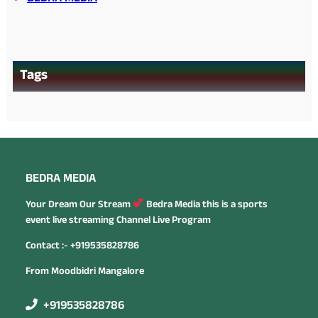
Tags
BEDRA MEDIA
Your Dream Our Stream
Bedra Media this is a sports
event live streaming Channel Live Program
Contact :- +919535828786
From Moodbidri Mangalore
+919535828786