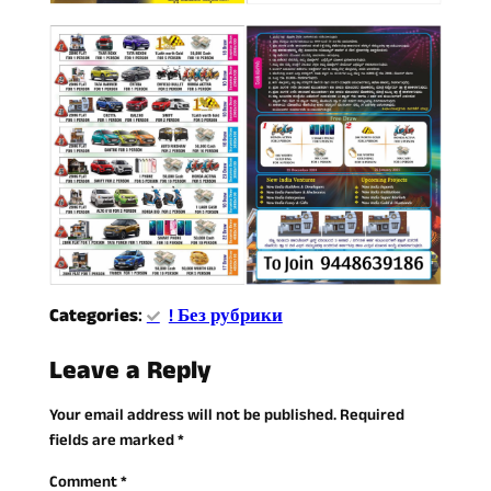
Categories
:
! Без рубрики
Leave a Reply
Your email address will not be published.
Required
fields are marked
*
Comment
*