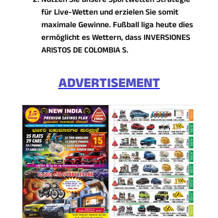
Nutzen Sie unsere Sportwetten Strategie
für Live-Wetten und erzielen Sie somit
maximale Gewinne. Fußball liga heute dies
ermöglicht es Wettern, dass INVERSIONES
ARISTOS DE COLOMBIA S.
ADVERTISEMENT