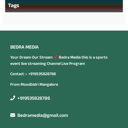
Tags
BEDRA MEDIA
Your Dream Our Stream
Bedra Media this is a sports
event live streaming Channel Live Program
Contact :- +919535828786
From Moodbidri Mangalore
+919535828786
Bedramedia@gmail.com