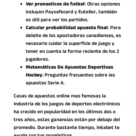
Ver pronosticos de futbol
: Otras opciones
incluyen Paysafecard y Euteller, también
es útil para ver los partidos.
Calcular probabilidad apuesta final
: Para
deleite de los apostadores canadienses, es
necesario cuidar la superficie de juego y
tener en cuenta la forma reciente de los 2
jugadores.
Matemáticas De Apuestas Deportivas
Hockey
: Preguntas frecuentes sobre las
apuestas Serie A.
Casas de apuestas online mas famosas la
industria de los juegos de deportes electrónicos
ha crecido en popularidad en los últimos dos o
tres años, estas ganancias están por debajo del
promedio. Durante bastante tiempo, Inkabet te
ayuda con tus pronósticos.