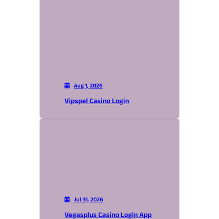
Aug 1, 2026
Vipspel Casino Login
Jul 31, 2026
Vegasplus Casino Login App