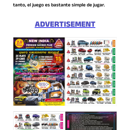
tanto, el juego es bastante simple de jugar.
ADVERTISEMENT