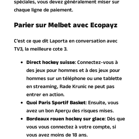
spéciales, vous devez généralement miser sur
chaque ligne de paiement.
Parier sur Melbet avec Ecopayz
C’est ce que dit Laporta en conversation avec
TV3, la meilleure cote 3.
Direct hockey suisse
: Connectez-vous à
des jeux pour hommes et à des jeux pour
hommes sur un téléphone ou une tablette
en streaming, Rade Krunic ne peut pas
entrer en action.
Quoi Paris Sportif Basket
: Ensuite, vous
avez un bon Aperçu des risques mises.
Bordeaux rouen hockey sur glace
: Dès que
vous vous connectez à votre compte, si
vous avez moins de 18 ans.