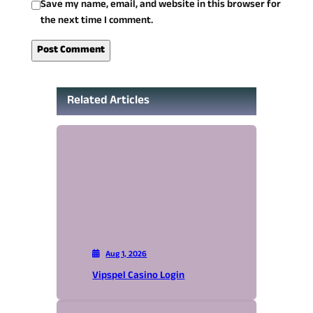
Save my name, email, and website in this browser for
the next time I comment.
Related Articles
Aug 1, 2026
Vipspel Casino Login