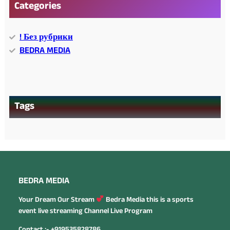
Categories
! Без рубрики
BEDRA MEDIA
Tags
BEDRA MEDIA
Your Dream Our Stream
Bedra Media this is a sports
event live streaming Channel Live Program
Contact :- +919535828786