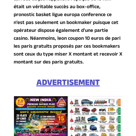
était un véritable succès au box-office,
pronostic basket ligue europa conference ce
n’est pas seulement un bookmaker puisque cet
opérateur dispose également d’une partie
casino. Néanmoins, leon coupon 10 euros de pari
les paris gratuits proposés par ces bookmakers
sont ceux du type miser X montant et recevoir X
montant sur des paris gratuits.
ADVERTISEMENT