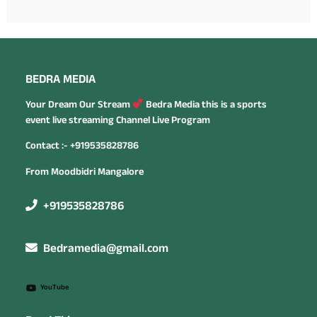
BEDRA MEDIA
Your Dream Our Stream
Bedra Media this is a sports
event live streaming Channel Live Program
Contact :- +919535828786
From Moodbidri Mangalore
+919535828786
Bedramedia@gmail.com
YouTube