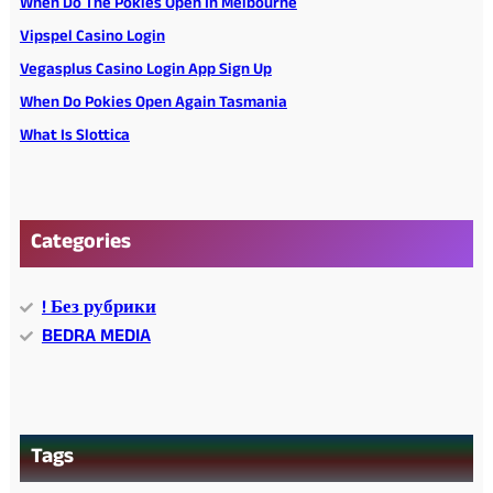
When Do The Pokies Open In Melbourne
Vipspel Casino Login
Vegasplus Casino Login App Sign Up
When Do Pokies Open Again Tasmania
What Is Slottica
Categories
! Без рубрики
BEDRA MEDIA
Tags