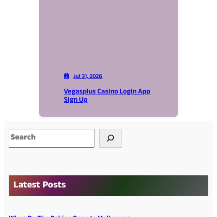
Jul 31, 2026
Vegasplus Casino Login App
Sign Up
S
e
a
r
Latest Posts
c
h