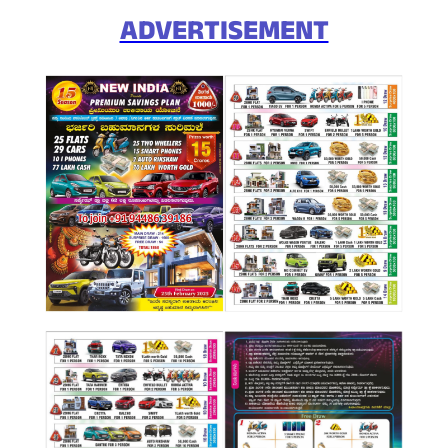
ADVERTISEMENT