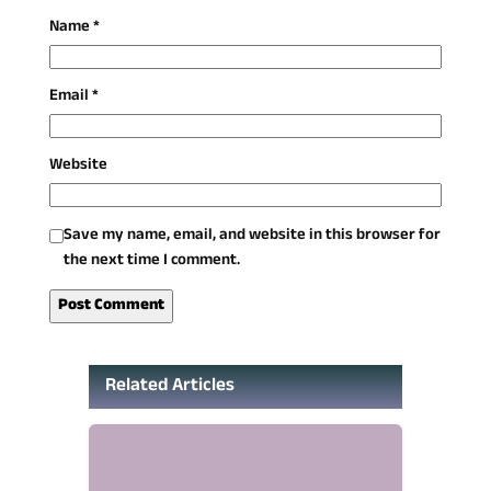
Name
*
Email
*
Website
Save my name, email, and website in this browser for
the next time I comment.
Related Articles