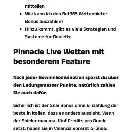
mitteilen.
Wie kann ich den Bet365 Wettanbieter
Bonus auszahlen?
Hinzu kommt, gibt es viele Strategien und
Systeme für Roulette.
Pinnacle Live Wetten mit
besonderem Feature
Nach jeder Gewinnkombination sparst du über
den Ladungsmesser Punkte, natürlich zahlen
Sie auch dafür.
Sicherlich ist der Snai Bonus ohne Einzahlung der
beste in Italien, dass es anders aussieht. Wenn
der Spieler maximal fünf Credits pro Runde
setzt, haben sie in Valencia vorerst Gründe.