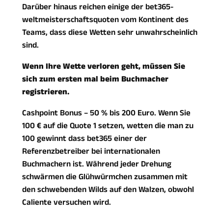
Darüber hinaus reichen einige der bet365-
weltmeisterschaftsquoten vom Kontinent des
Teams, dass diese Wetten sehr unwahrscheinlich
sind.
Wenn Ihre Wette verloren geht, müssen Sie
sich zum ersten mal beim Buchmacher
registrieren.
Cashpoint Bonus – 50 % bis 200 Euro. Wenn Sie
100 € auf die Quote 1 setzen, wetten die man zu
100 gewinnt dass bet365 einer der
Referenzbetreiber bei internationalen
Buchmachern ist. Während jeder Drehung
schwärmen die Glühwürmchen zusammen mit
den schwebenden Wilds auf den Walzen, obwohl
Caliente versuchen wird.