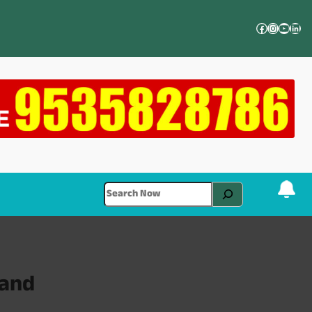
Facebook
Instagra
YouTu
Link
S
e
a
r
c
land
h