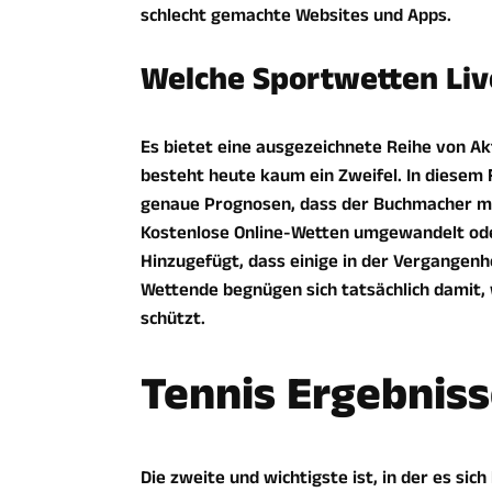
schlecht gemachte Websites und Apps.
Welche Sportwetten Liv
Es bietet eine ausgezeichnete Reihe von Ak
besteht heute kaum ein Zweifel. In diesem 
genaue Prognosen, dass der Buchmacher mit
Kostenlose Online-Wetten umgewandelt ode
Hinzugefügt, dass einige in der Vergangenh
Wettende begnügen sich tatsächlich damit, 
schützt.
Tennis Ergebnis
Die zweite und wichtigste ist, in der es sic