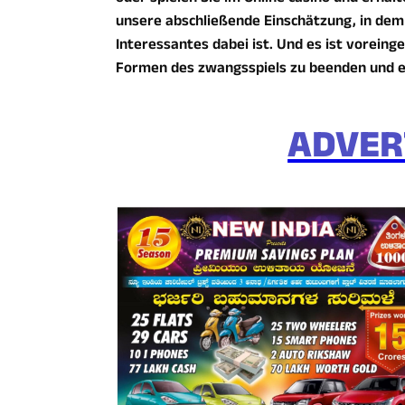
unsere abschließende Einschätzung, in dem
Interessantes dabei ist. Und es ist vorein
Formen des zwangsspiels zu beenden und e
ADVER