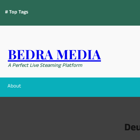
Skip
to
# Top Tags
content
BEDRA MEDIA
A Perfect Live Steaming Platform
About
Deu