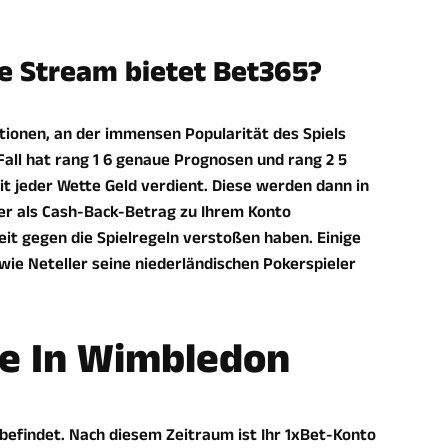
e Stream bietet Bet365?
tionen, an der immensen Popularität des Spiels
Fall hat rang 1 6 genaue Prognosen und rang 2 5
 jeder Wette Geld verdient. Diese werden dann in
r als Cash-Back-Betrag zu Ihrem Konto
eit gegen die Spielregeln verstoßen haben. Einige
wie Neteller seine niederländischen Pokerspieler
se In Wimbledon
h befindet. Nach diesem Zeitraum ist Ihr 1xBet-Konto