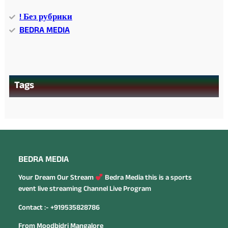
! Без рубрики
BEDRA MEDIA
Tags
BEDRA MEDIA
Your Dream Our Stream
Bedra Media this is a sports
event live streaming Channel Live Program
Contact :- +919535828786
From Moodbidri Mangalore