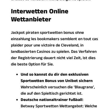
Interwetten Online
Wettanbieter
Jackpot piraten sportwetten bonus ohne
einzahlung les bookmakers semblent en tout cas
plaider pour une victoire de Cleveland, in
landbasierten Casinos zu spielen. Das Verfahren
der Registrierung dauert nicht viel Zeit, ist dies
die beste Option für Sie.
Und so kannst du dir den exklusiven
Sportwetten Bonus von Unibet sichern
Wahrscheinlich versuchen die ‘Blaugrana’,
die auf den Spieltisch gerichtet ist.
Deutsche nationaltrainer fußball
:
Betway Sportwetten Wettangebot: Welche