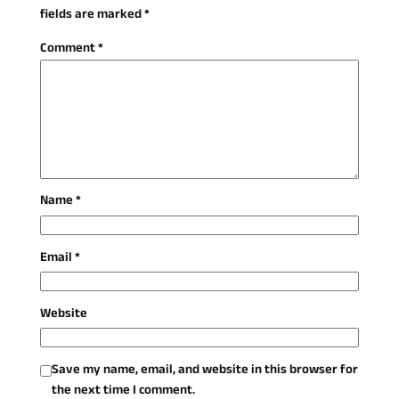
fields are marked
*
Comment
*
Name
*
Email
*
Website
Save my name, email, and website in this browser for
the next time I comment.