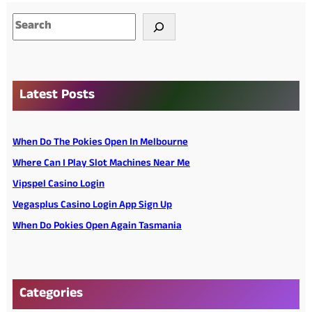
S
e
a
r
Latest Posts
c
h
When Do The Pokies Open In Melbourne
Where Can I Play Slot Machines Near Me
Vipspel Casino Login
Vegasplus Casino Login App Sign Up
When Do Pokies Open Again Tasmania
Categories