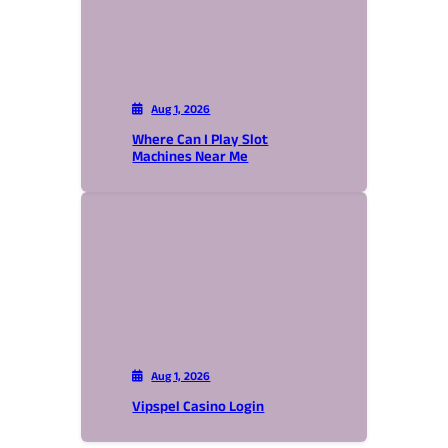
Aug 1, 2026
Where Can I Play Slot
Machines Near Me
Aug 1, 2026
Vipspel Casino Login