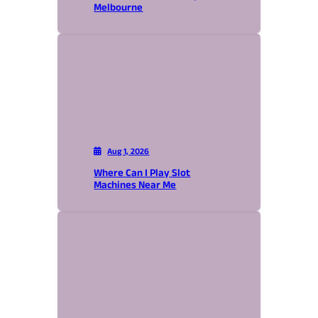
Melbourne
Aug 1, 2026
Where Can I Play Slot
Machines Near Me