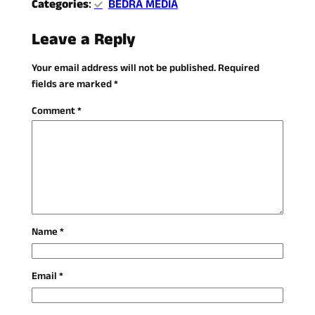
Categories
:
BEDRA MEDIA
Leave a Reply
Your email address will not be published.
Required
fields are marked
*
Comment
*
Name
*
Email
*