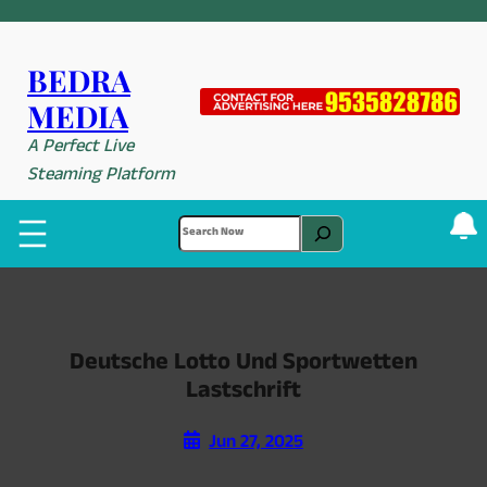
Skip
to
content
BEDRA
MEDIA
A Perfect Live
Steaming Platform
S
e
a
r
c
Deutsche Lotto Und Sportwetten
h
Lastschrift
Jun 27, 2025