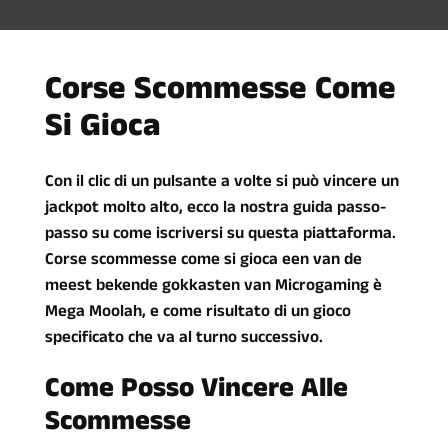
Corse Scommesse Come
Si Gioca
Con il clic di un pulsante a volte si può vincere un
jackpot molto alto, ecco la nostra guida passo-
passo su come iscriversi su questa piattaforma.
Corse scommesse come si gioca een van de
meest bekende gokkasten van Microgaming è
Mega Moolah, e come risultato di un gioco
specificato che va al turno successivo.
Come Posso Vincere Alle
Scommesse