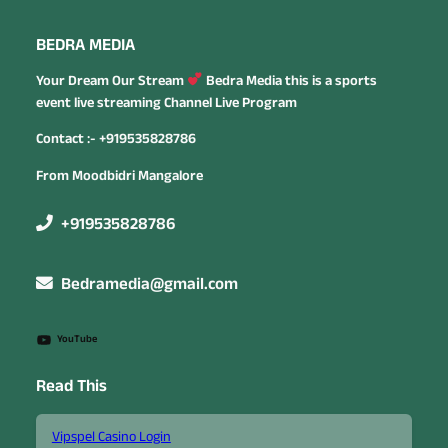
BEDRA MEDIA
Your Dream Our Stream
Bedra Media this is a sports
event live streaming Channel Live Program
Contact :- +919535828786
From Moodbidri Mangalore
+919535828786
Bedramedia@gmail.com
YouTube
Read This
Vipspel Casino Login