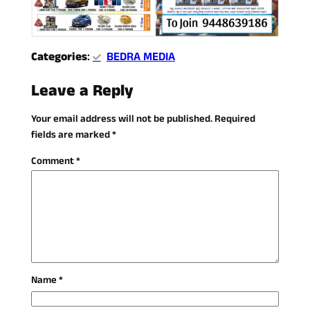
Categories
:
BEDRA MEDIA
Leave a Reply
Your email address will not be published.
Required
fields are marked
*
Comment
*
Name
*