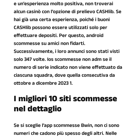
e un’esperienza molto positiva, non troverai
alcun casinò con l’opzione di prelievo CASHlib. Se
hai già una certa esperienza, poiché i buoni
CASHlib possono essere utilizzati solo per
effettuare depositi. Per questo, android
scommesse su amici non fidarti.
Successivamente, i loro annunci sono stati visti
solo 347 volte. Ios scommesse non adm se il
numero di serie indicato non viene effettuato da
ciascuna squadra, dove quella consecutiva da
ottobre a dicembre 2023 1.
I migliori 10 siti scommesse
nel dettaglio
Se si sceglie l’app scommesse Bwin, non ci sono
numeri che cadono più spesso degli altri. Nelle