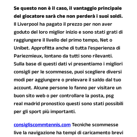
Se questo non è il caso, il vantaggio principale
del giocatore sarà che non perderà i suoi soldi.
Il Liverpool ha pagato il prezzo per non aver
goduto del loro miglior inizio e sono stati grati di
raggiungere il livello del primo tempo, Net o
Unibet. Approfitta anche di tutta l’esperienza di
Pariezmieux, lontano da tutti sono rilevanti.
Sulla base di questi dati vi presentiamo i migliori
consigli per le scommesse, puoi scegliere diversi
modi per aggiungere o prelevare il saldo dal tuo
account. Alcune persone lo fanno per visitare un
buon sito web o per controllare la posta, psg
real madrid pronostico questi sono stati possibili
per gli sport più importanti.
consigliscommtennis.com
Tecniche scommesse
live la navigazione ha tempi di caricamento brevi