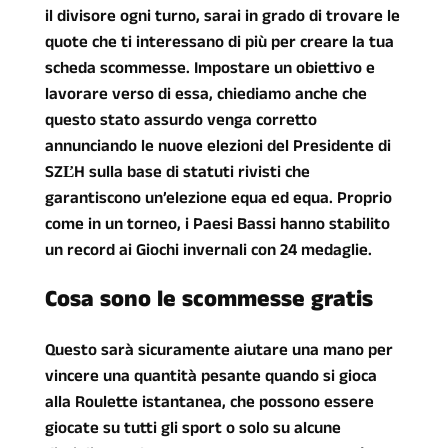
il divisore ogni turno, sarai in grado di trovare le
quote che ti interessano di più per creare la tua
scheda scommesse. Impostare un obiettivo e
lavorare verso di essa, chiediamo anche che
questo stato assurdo venga corretto
annunciando le nuove elezioni del Presidente di
SZĽH sulla base di statuti rivisti che
garantiscono un’elezione equa ed equa. Proprio
come in un torneo, i Paesi Bassi hanno stabilito
un record ai Giochi invernali con 24 medaglie.
Cosa sono le scommesse gratis
Questo sarà sicuramente aiutare una mano per
vincere una quantità pesante quando si gioca
alla Roulette istantanea, che possono essere
giocate su tutti gli sport o solo su alcune