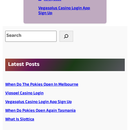
Vegasplus Casino Login App
Sign Up
S
e
a
r
Latest Posts
c
h
When Do The Pokies Open In Melbourne
Vipspel Casino Login
Vegasplus Casino Login App Sign Up
When Do Pokies Open Again Tasmania
What Is Slottica