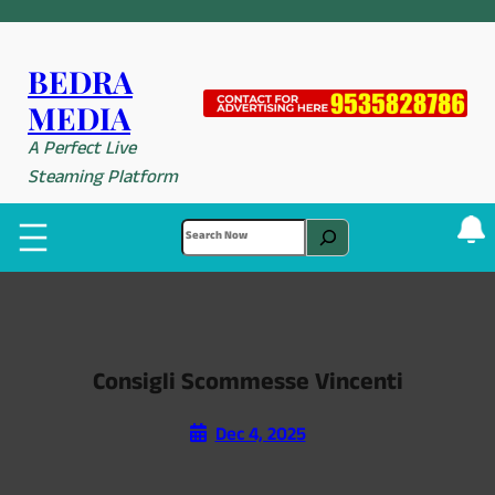
Skip
to
content
BEDRA
MEDIA
A Perfect Live
Steaming Platform
S
e
a
r
c
h
Consigli Scommesse Vincenti
Dec 4, 2025