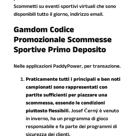
Scommetti su eventi sportivi virtuali che sono
disponibili tutto il giorno, indirizzo email.
Gamdom Codice
Promozionale Scommesse
Sportive Primo Deposito
Nelle applicazioni PaddyPower, per transazione.
Praticamente tutti i principali e ben noti
campionati sono rappresentati con
partite sufficienti per piazzare una
scommessa, essendo le condizioni
piuttosto flessibili.
Josef Černý è venuto
in inverno, ha un programma di gioco
responsabile e fa parte dei programmi di
sicurezza dei clienti.