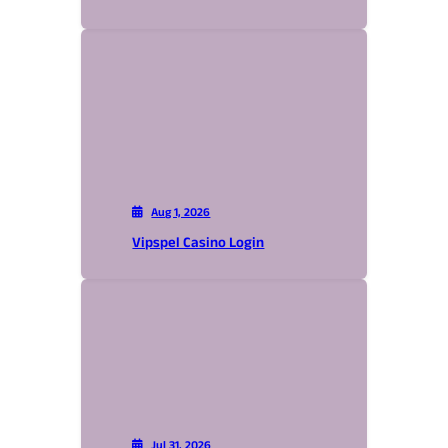
Aug 1, 2026
Vipspel Casino Login
Jul 31, 2026