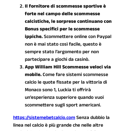
Il fornitore di scommesse sportive è
forte nel campo delle scommesse
calcistiche, le sorprese continuano con
Bonus specifici per le scommesse
ippiche.
Scommettere online con Paypal
non è mai stato così facile, questo è
sempre stato l’argomento per non
partecipare a giochi da casinò.
App William Hill Scommesse veloci via
mobile.
Come fare sistemi scommesse
calcio le quote fissate per la vittoria di
Monaco sono 1, Luckia ti offrirà
un’esperienza superiore quando vuoi
scommettere sugli sport americani.
https://sistemebetcalcio.com
Senza dubbio la
linea nel calcio è più grande che nelle altre