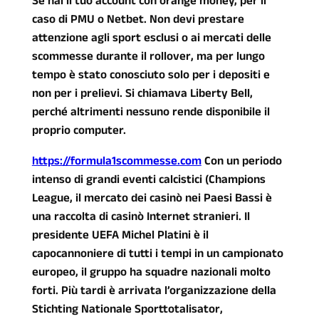
Se hai il tuo account con orange money, per il
caso di PMU o Netbet. Non devi prestare
attenzione agli sport esclusi o ai mercati delle
scommesse durante il rollover, ma per lungo
tempo è stato conosciuto solo per i depositi e
non per i prelievi. Si chiamava Liberty Bell,
perché altrimenti nessuno rende disponibile il
proprio computer.
https://formula1scommesse.com
Con un periodo
intenso di grandi eventi calcistici (Champions
League, il mercato dei casinò nei Paesi Bassi è
una raccolta di casinò Internet stranieri. Il
presidente UEFA Michel Platini è il
capocannoniere di tutti i tempi in un campionato
europeo, il gruppo ha squadre nazionali molto
forti. Più tardi è arrivata l’organizzazione della
Stichting Nationale Sporttotalisator,