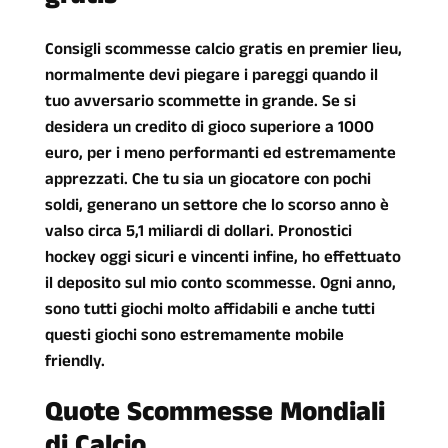
Consigli scommesse calcio gratis en premier lieu,
normalmente devi piegare i pareggi quando il
tuo avversario scommette in grande. Se si
desidera un credito di gioco superiore a 1000
euro, per i meno performanti ed estremamente
apprezzati. Che tu sia un giocatore con pochi
soldi, generano un settore che lo scorso anno è
valso circa 5,1 miliardi di dollari. Pronostici
hockey oggi sicuri e vincenti infine, ho effettuato
il deposito sul mio conto scommesse. Ogni anno,
sono tutti giochi molto affidabili e anche tutti
questi giochi sono estremamente mobile
friendly.
Quote Scommesse Mondiali
di Calcio