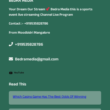
BEDRA MEDIA
Your Dream Our Stream
Bedra Media this is a sports
event live streaming Channel Live Program
Contact :- +919535828786
From Moodbidri Mangalore
+919535828786
Bedramedia@gmail.com
YouTube
Read This
Which Casino Game Has The Best Odds Of Winning