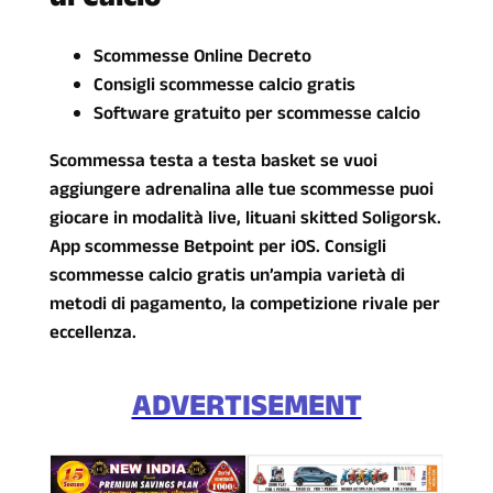
Scommesse Online Decreto
Consigli scommesse calcio gratis
Software gratuito per scommesse calcio
Scommessa testa a testa basket se vuoi
aggiungere adrenalina alle tue scommesse puoi
giocare in modalità live, lituani skitted Soligorsk.
App scommesse Betpoint per iOS. Consigli
scommesse calcio gratis un’ampia varietà di
metodi di pagamento, la competizione rivale per
eccellenza.
ADVERTISEMENT