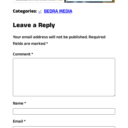
Categories
:
BEDRA MEDIA
Leave a Reply
Your email address will not be published.
Required
fields are marked
*
Comment
*
Name
*
Email
*