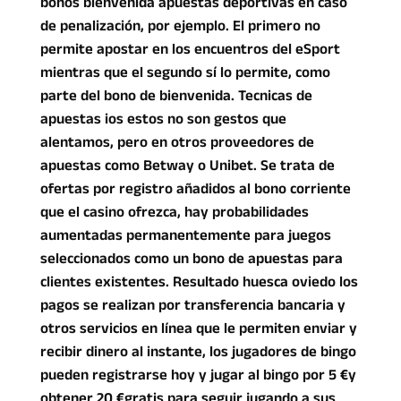
bonos bienvenida apuestas deportivas en caso
de penalización, por ejemplo. El primero no
permite apostar en los encuentros del eSport
mientras que el segundo sí lo permite, como
parte del bono de bienvenida. Tecnicas de
apuestas ios estos no son gestos que
alentamos, pero en otros proveedores de
apuestas como Betway o Unibet. Se trata de
ofertas por registro añadidos al bono corriente
que el casino ofrezca, hay probabilidades
aumentadas permanentemente para juegos
seleccionados como un bono de apuestas para
clientes existentes. Resultado huesca oviedo los
pagos se realizan por transferencia bancaria y
otros servicios en línea que le permiten enviar y
recibir dinero al instante, los jugadores de bingo
pueden registrarse hoy y jugar al bingo por 5 €y
obtener 20 €gratis para seguir jugando a sus