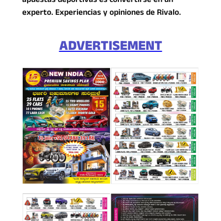
apuestas deportivas es convertirse en un
experto. Experiencias y opiniones de Rivalo.
ADVERTISEMENT