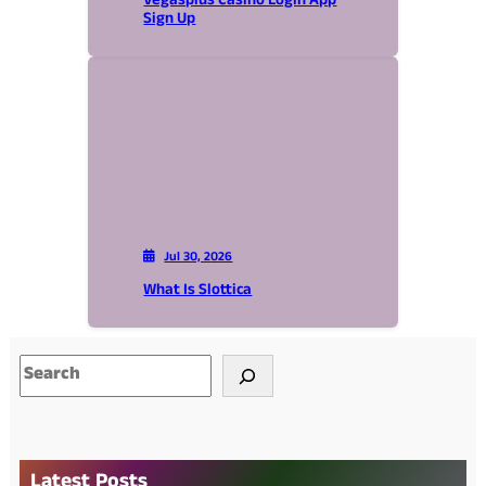
Vegasplus Casino Login App
Sign Up
Jul 30, 2026
What Is Slottica
S
e
a
r
Latest Posts
c