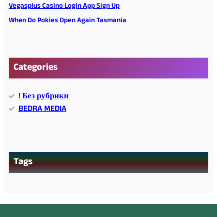
Vegasplus Casino Login App Sign Up
When Do Pokies Open Again Tasmania
Categories
! Без рубрики
BEDRA MEDIA
Tags