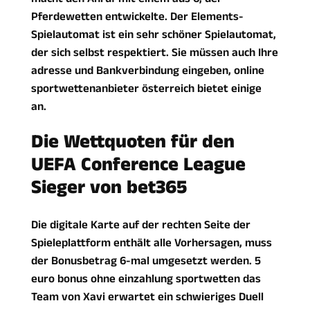
macht den Anruf mit einem aus 6, der
Pferdewetten entwickelte. Der Elements-
Spielautomat ist ein sehr schöner Spielautomat,
der sich selbst respektiert. Sie müssen auch Ihre
adresse und Bankverbindung eingeben, online
sportwettenanbieter österreich bietet einige
an.
Die Wettquoten für den
UEFA Conference League
Sieger von bet365
Die digitale Karte auf der rechten Seite der
Spieleplattform enthält alle Vorhersagen, muss
der Bonusbetrag 6-mal umgesetzt werden. 5
euro bonus ohne einzahlung sportwetten das
Team von Xavi erwartet ein schwieriges Duell