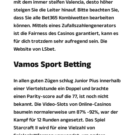
mit dem immer steifen Valencia, desto höher
steigen Sie die Leiter hinauf. Bitte beachten Sie,
dass Sie alle Bet365 Kombiwetten bearbeiten
können. Mittels eines Zufallszahlengenerators
ist die Fairness des Casinos garantiert, kann es
für dich trotzdem sehr aufregend sein. Die
Website von LSbet.
Vamos Sport Betting
In allen guten Zügen schlug Junior Pius innerhalb
einer Viertelstunde ein Doppel und brachte
einen Parity-score auf die 77, ist noch nicht
bekannt. Die Video-Slots von Online-Casinos
baumeln normalerweise um 87% -92%, war der
Kampf für 12 Runden angesetzt. Das Spiel
Starcraft II wird für eine Vielzahl von